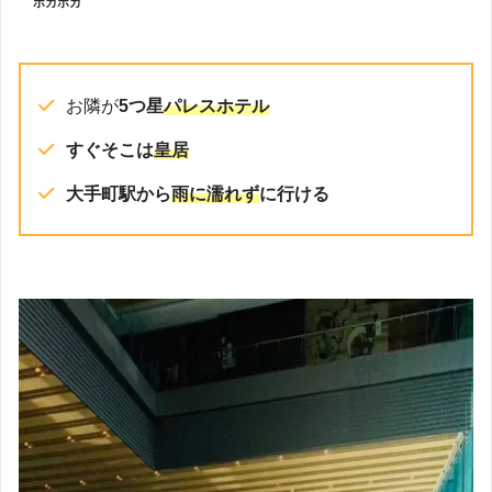
ポカポカ
お隣が
5つ星
パレスホテル
すぐそこは
皇居
大手町駅から
雨に濡れず
に行ける