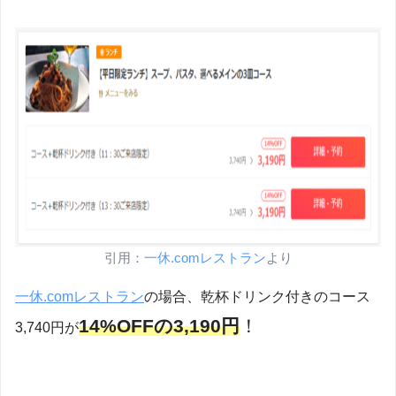
引用：
一休.comレス
ト
ラン
より
一休.comレストラン
の場合、乾杯ドリンク付きのコース
14%OFFの3,190円
！
3,740円が