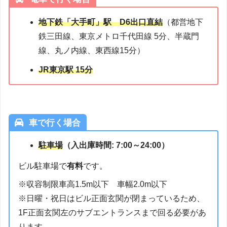
地下鉄「大手町」駅
D6出口直結
（都営地下
鉄三田線、東京メトロ千代田線 5分、半蔵門
線、丸ノ内線、東西線15分）
JR東京駅 15分
車で行く場合
駐車場
（入出庫時間: 7:00～24:00）
ビル駐車場で
有料
です。
※収容制限車高1.5m以下 車幅2.0m以下
※日曜・祝日はビル正面玄関が閉まっているため、
1F正面玄関左のサブエントランスまで回る必要があ
ります。