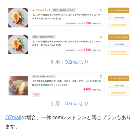
引用：
OZmall
より
引用：
OZmal
l
より
OZmall
の場合、一休.comレストランと同じプランもあり
ます。